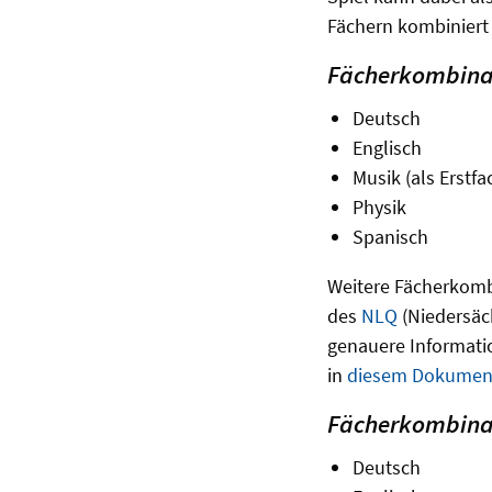
Fächern kombiniert
Fächerkombinat
Deutsch
Englisch
Musik (als Erstf
Physik
Spanisch
Weitere Fächerkomb
des
NLQ
(Niedersäch
genauere Informatio
in
diesem Dokumen
Fächerkombinat
Deutsch