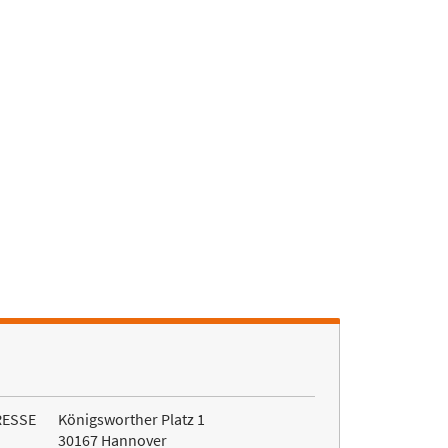
RESSE
Königsworther Platz 1
30167 Hannover