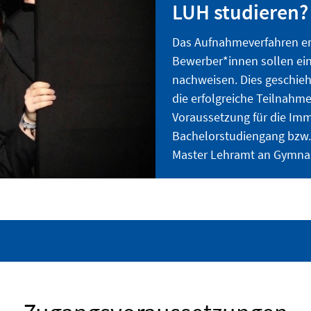
LUH studieren?
Das Aufnahmeverfahren erf
Bewerber*innen sollen ei
nachweisen. Dies geschie
die erfolgreiche Teilnahme
Voraussetzung für die Imm
Bachelorstudiengang bzw. 
Master Lehramt an Gymnas