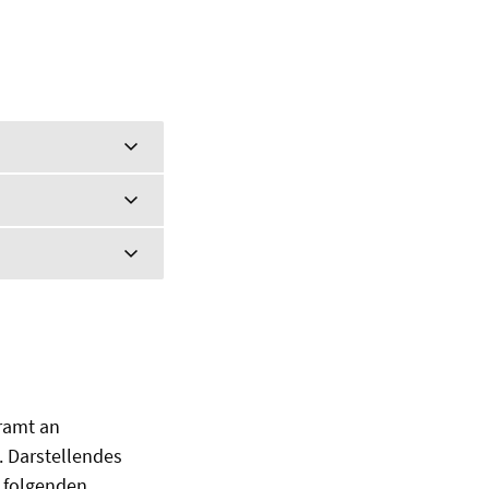
ramt an
. Darstellendes
n folgenden