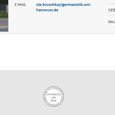
E-MAIL
ole.hruschka
germanistik.uni-
hannover.de
GE
RA