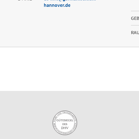
hannover.de
GE
RA