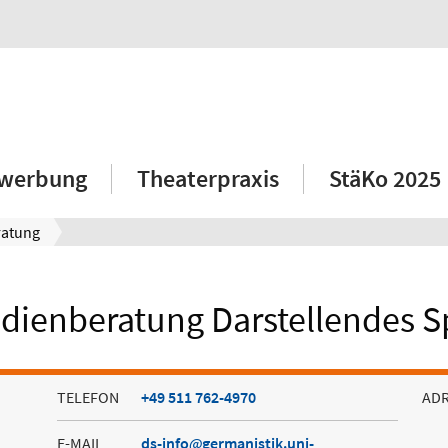
werbung
Theaterpraxis
StäKo 2025
ratung
dienberatung Darstellendes S
TELEFON
+49 511 762-4970
AD
E-MAIL
ds-info
germanistik.uni-