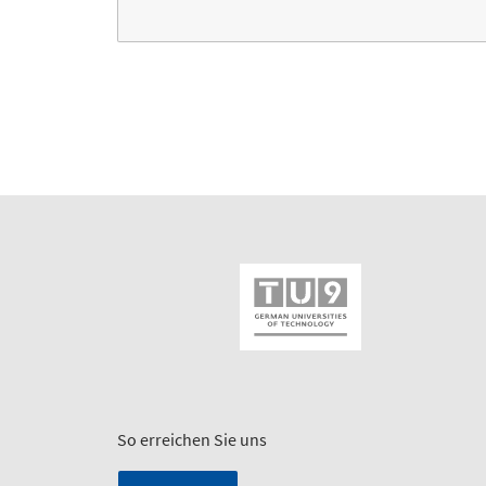
So erreichen Sie uns